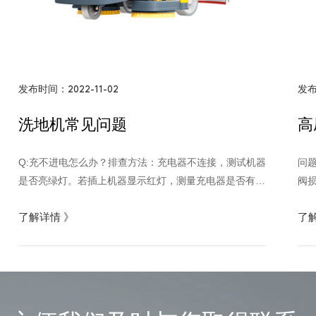
发布时间：2022-11-02
发布
洗地机常见问题
高
Q:充不进电怎么办？排查方法：充电器不连接，测试机器
问
是否亮绿灯。若插上机器显示红灯，测量充电器是否有输
阀
出电压，万用表测量电瓶电压是否过低（低于10V）。解
气
了解详情
》
了
决方案