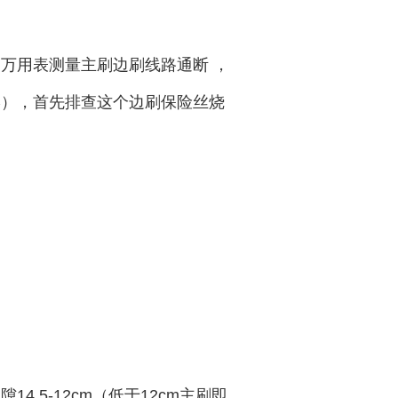
万用表测量主刷边刷线路通断 ，
形），首先排查这个边刷保险丝烧
5-12cm（低于12cm主刷即