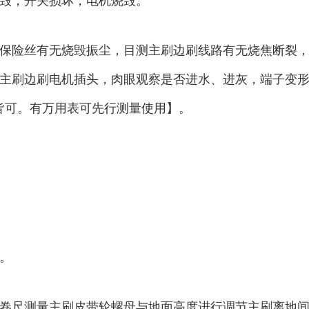
毁，开关损坏，电机烧毁。
保险丝有无烧毁振尘，目测主刷边刷线路有无烧焦断裂，
主刷边刷电机插头，肉眼观察是否进水、进灰，端子变
24皆可。有万用表可先行测量使用】。
。
尺测量主刷皮带轮螺母与地面高度进行调节主刷离地间隙14.